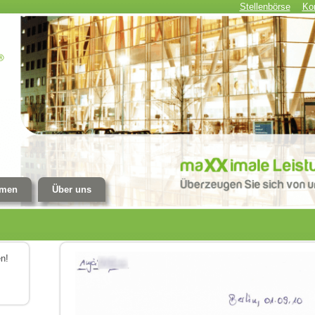
Stellenbörse
Ko
Secondary
menu
hmen
Über uns
Back
n!
to
top